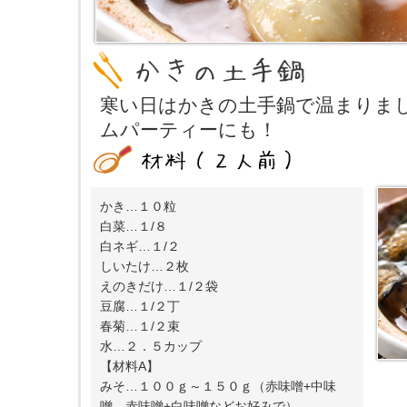
寒い日はかきの土手鍋で温まりま
ムパーティーにも！
かき…１０粒
白菜…１/８
白ネギ…１/２
しいたけ…２枚
えのきだけ…１/２袋
豆腐…１/２丁
春菊…１/２束
水…２．５カップ
【材料A】
みそ…１００ｇ～１５０ｇ（赤味噌+中味
噌、赤味噌+白味噌などお好みで）